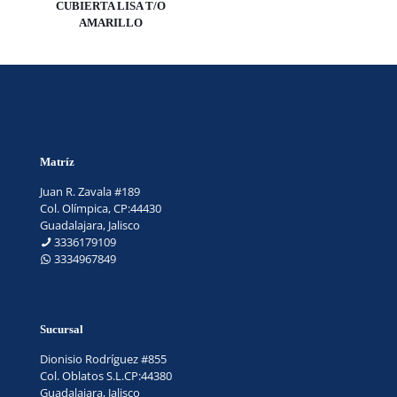
CUBIERTA LISA T/O
AMARILLO
Matríz
Juan R. Zavala #189
Col. Olímpica, CP:44430
Guadalajara, Jalisco
3336179109
3334967849
Sucursal
Dionisio Rodríguez #855
Col. Oblatos S.L.CP:44380
Guadalajara, Jalisco