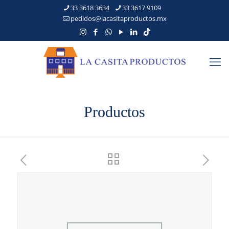
33 3618 3634
33 3617 9109
pedidos@lacasitaproductos.mx
Productos