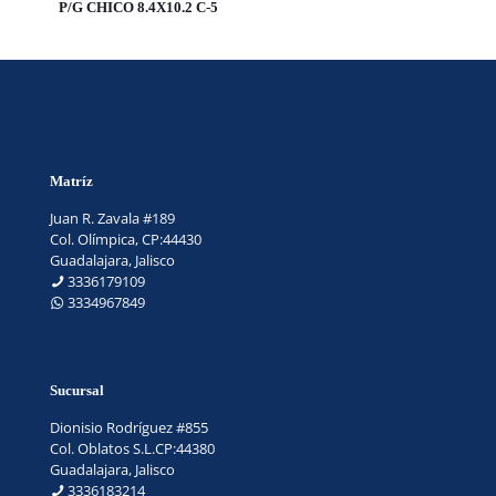
P/G CHICO 8.4X10.2 C-5
Matríz
Juan R. Zavala #189
Col. Olímpica, CP:44430
Guadalajara, Jalisco
3336179109
3334967849
Sucursal
Dionisio Rodríguez #855
Col. Oblatos S.L.CP:44380
Guadalajara, Jalisco
3336183214