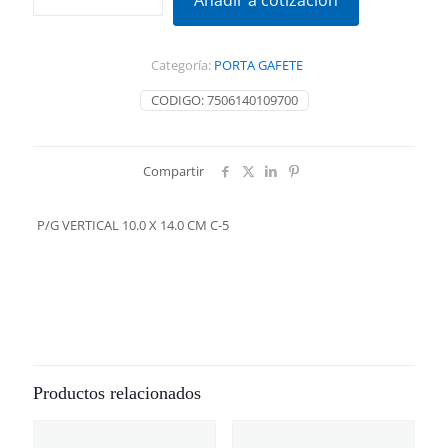
Añadir a cotización
10.0
X
14.0
Categoría:
PORTA GAFETE
CM
C-
CODIGO:
7506140109700
5
cantidad
Compartir
P/G VERTICAL 10.0 X 14.0 CM C-5
Productos relacionados