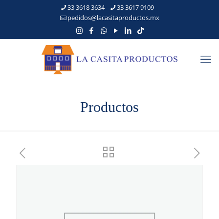
33 3618 3634
33 3617 9109
pedidos@lacasitaproductos.mx
Productos