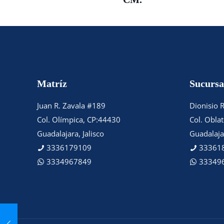
Matríz
Sucursa
Juan R. Zavala #189
Dionisio 
Col. Olímpica, CP:44430
Col. Obla
Guadalajara, Jalisco
Guadalajar
3336179109
33361
3334967849
33349