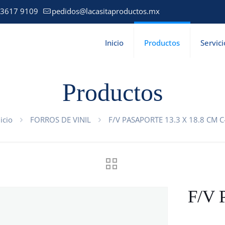
 3617 9109
pedidos@lacasitaproductos.mx
Inicio
Productos
Servici
Productos
nicio
FORROS DE VINIL
F/V PASAPORTE 13.3 X 18.8 CM C
F/V 