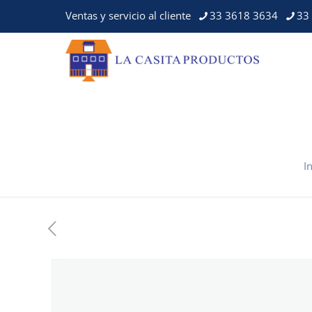
Ventas y servicio al cliente
33 3618 3634
33
I