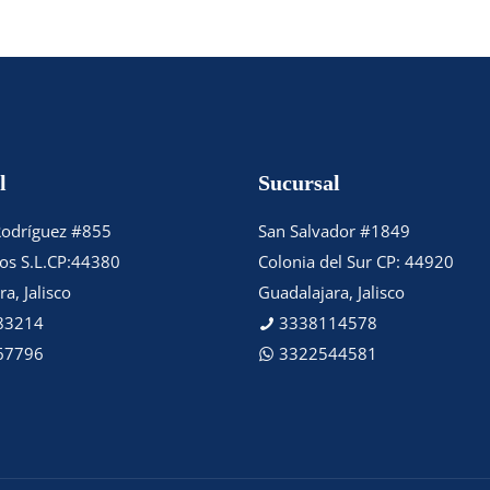
l
Sucursal
Rodríguez #855
San Salvador #1849
tos S.L.CP:44380
Colonia del Sur CP: 44920
a, Jalisco
Guadalajara, Jalisco
83214
3338114578
67796
3322544581