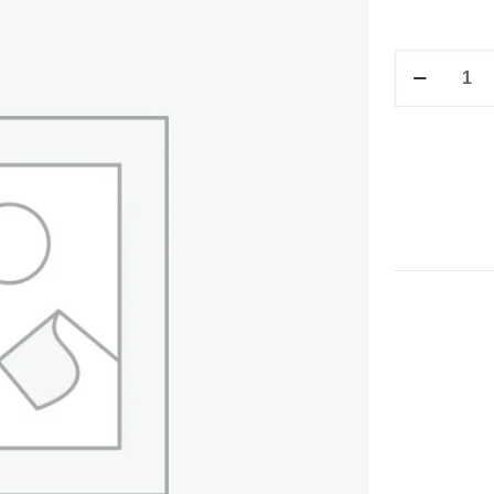
F/V
PASAPORTE
13.3
X
18.8
CM
C-
8
cantidad