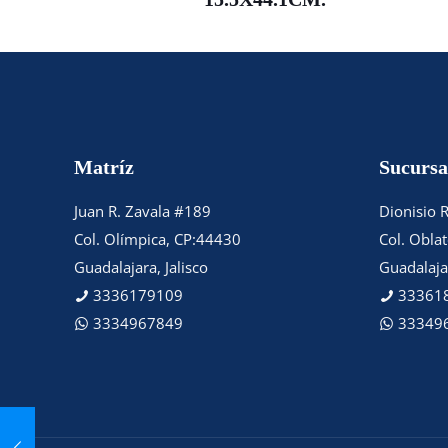
Matríz
Sucursa
Juan R. Zavala #189
Dionisio 
Col. Olímpica, CP:44430
Col. Obla
Guadalajara, Jalisco
Guadalajar
3336179109
33361
3334967849
33349