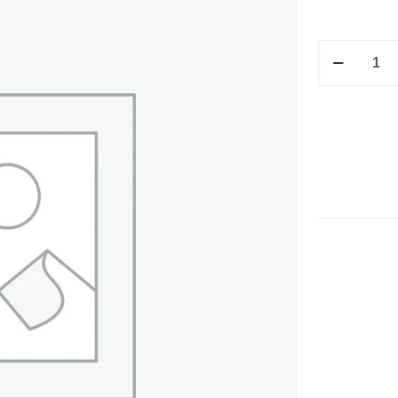
F/V
SECUNDARI
GDE.
AMARILLO
28.1X44.5
cantidad