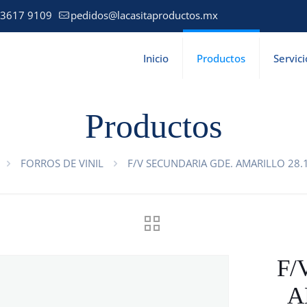
 3617 9109
pedidos@lacasitaproductos.mx
Inicio
Productos
Servici
Productos
FORROS DE VINIL
F/V SECUNDARIA GDE. AMARILLO 28.
F/
A