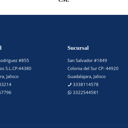
l
Sucursal
Rodríguez #855
San Salvador #1849
tos S.L.CP:44380
Colonia del Sur CP: 44920
a, Jalisco
Guadalajara, Jalisco
83214
3338114578
67796
3322544581