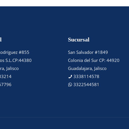
l
Sucursal
Rodríguez #855
San Salvador #1849
tos S.L.CP:44380
Colonia del Sur CP: 44920
a, Jalisco
Guadalajara, Jalisco
83214
3338114578
67796
3322544581