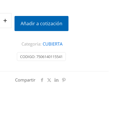
Añadir a cotización
R
Categoría:
CUBIERTA
CODIGO:
7506140115541
Compartir