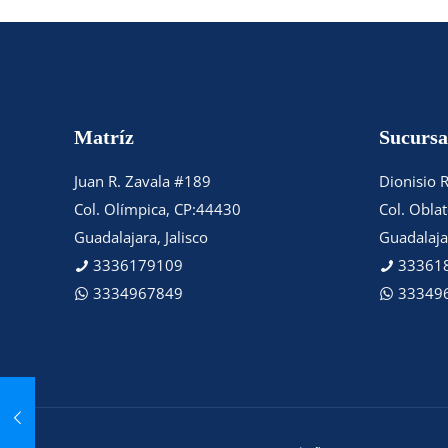
Matríz
Sucursa
Juan R. Zavala #189
Dionisio 
Col. Olímpica, CP:44430
Col. Obla
Guadalajara, Jalisco
Guadalajar
3336179109
33361
3334967849
33349