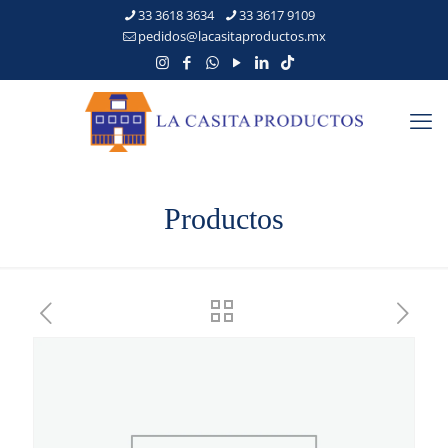
33 3618 3634
33 3617 9109
pedidos@lacasitaproductos.mx
Productos