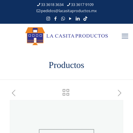
33 3618 3634
33 3617 9109
pedidos@lacasitaproductos.mx
Productos