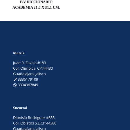
F/V DICCIONARIO
ACADEMIA 21.6 X 31.1 CM.
Matríz
Juan R. Zavala #189
Col. Olímpica, CP:44430
Guadalajara, Jalisco
3336179109
3334967849
Sucursal
Dionisio Rodríguez #855
Col. Oblatos S.L.CP:44380
Guadalajara, Jalisco