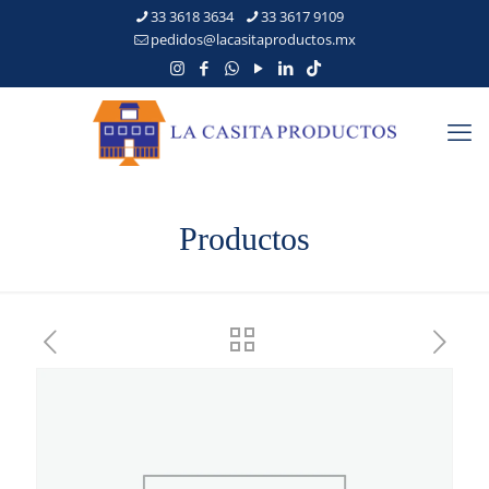
33 3618 3634
33 3617 9109
pedidos@lacasitaproductos.mx
Productos