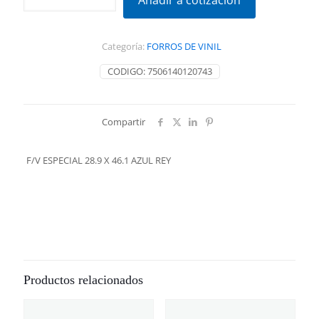
Añadir a cotización
28.9
X
46.1
Categoría:
FORROS DE VINIL
AZUL
REY
CODIGO:
7506140120743
cantidad
Compartir
F/V ESPECIAL 28.9 X 46.1 AZUL REY
Productos relacionados