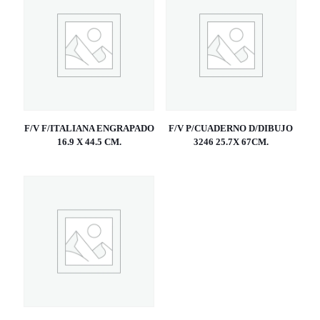
F/V F/ITALIANA ENGRAPADO
F/V P/CUADERNO D/DIBUJO
16.9 X 44.5 CM.
3246 25.7X 67CM.