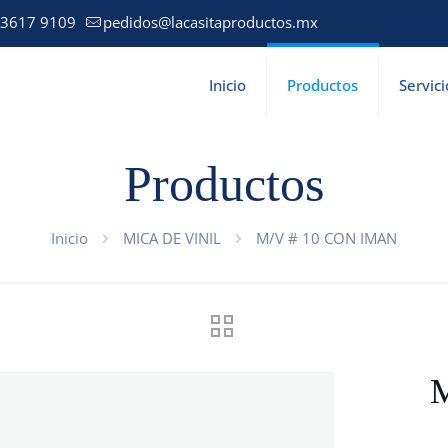
 3617 9109
pedidos@lacasitaproductos.mx
Inicio
Productos
Servici
Productos
Inicio
MICA DE VINIL
M/V # 10 CON IMAN