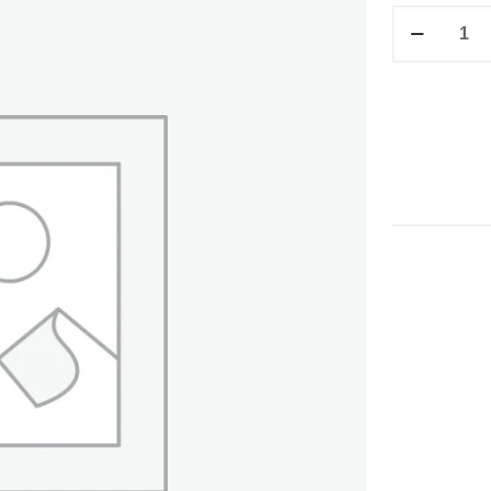
M/V
#
10
CON
IMAN
cantidad