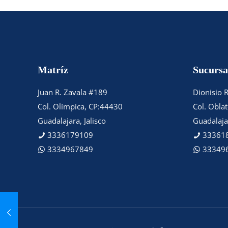
Matríz
Sucursa
Juan R. Zavala #189
Dionisio 
Col. Olímpica, CP:44430
Col. Obla
Guadalajara, Jalisco
Guadalajar
3336179109
33361
3334967849
33349