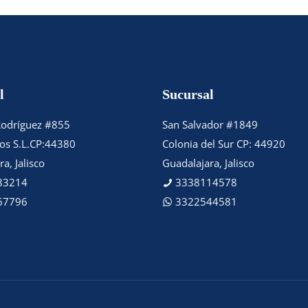
l
Sucursal
Rodríguez #855
San Salvador #1849
tos S.L.CP:44380
Colonia del Sur CP: 44920
a, Jalisco
Guadalajara, Jalisco
83214
3338114578
67796
3322544581