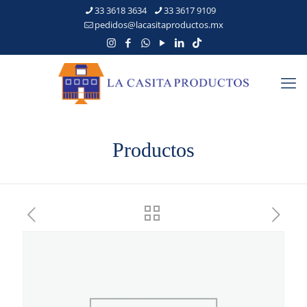
33 3618 3634
33 3617 9109
pedidos@lacasitaproductos.mx
Productos