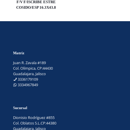
F/V F/ISCRIBE ESTRE
COSIDO/ESP 16.3X43.8
Matríz
Juan R. Zavala #189
Col. Olímpica, CP:44430
Guadalajara, Jalisco
3336179109
3334967849
Sucursal
Dionisio Rodríguez #855
Col. Oblatos S.L.CP:44380
Guadalajara, Jalisco