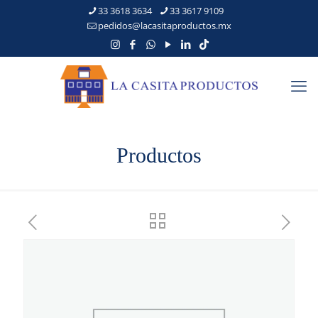
33 3618 3634
33 3617 9109
pedidos@lacasitaproductos.mx
Productos