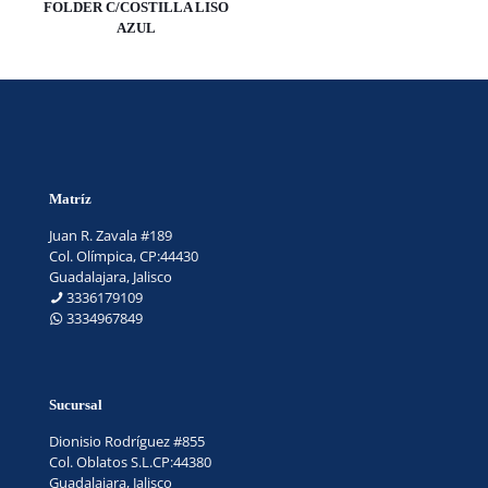
FOLDER C/COSTILLA LISO
AZUL
Matríz
Juan R. Zavala #189
Col. Olímpica, CP:44430
Guadalajara, Jalisco
3336179109
3334967849
Sucursal
Dionisio Rodríguez #855
Col. Oblatos S.L.CP:44380
Guadalajara, Jalisco