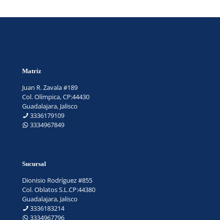
Matríz
Juan R. Zavala #189
Col. Olímpica, CP:44430
Guadalajara, Jalisco
3336179109
3334967849
Sucursal
Dionisio Rodríguez #855
Col. Oblatos S.L.CP:44380
Guadalajara, Jalisco
3336183214
3334967796