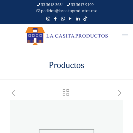
33 3618 3634
33 3617 9109
pedidos@lacasitaproductos.mx
Productos