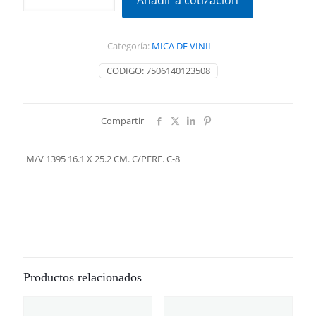
Añadir a cotización
16.1
X
25.2
Categoría:
MICA DE VINIL
CM.
C/PERF.
CODIGO:
7506140123508
C-
8
cantidad
Compartir
M/V 1395 16.1 X 25.2 CM. C/PERF. C-8
Productos relacionados