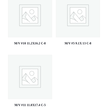
M/V #10 11.2X16.2 C-8
M/V #5 9.1X 13 C-8
M/V #11 11.8X17.4 C-5