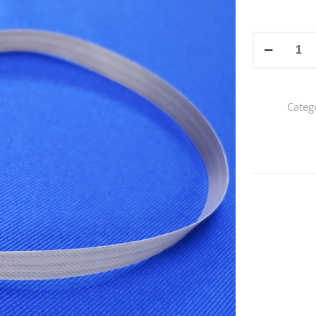
TEFLON
CHICO
PARA
SELLADORA
Categ
cantidad