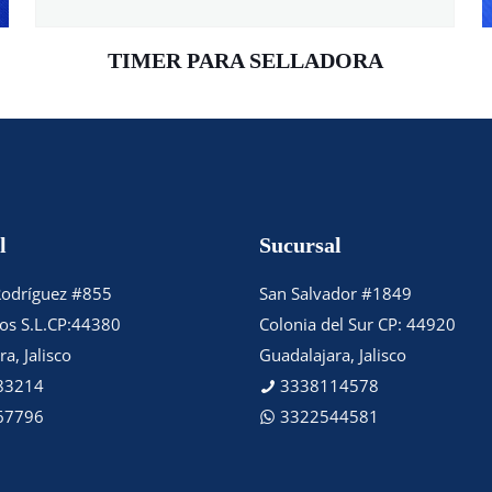
TIMER PARA SELLADORA
l
Sucursal
Rodríguez #855
San Salvador #1849
tos S.L.CP:44380
Colonia del Sur CP: 44920
a, Jalisco
Guadalajara, Jalisco
83214
3338114578
67796
3322544581