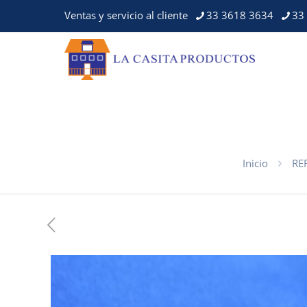
Ventas y servicio al cliente
33 3618 3634
33
Inicio
RE