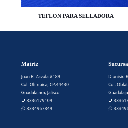
TEFLON PARA SELLADORA
Matríz
Sucursa
Juan R. Zavala #189
Dionisio 
Col. Olímpica, CP:44430
Col. Obla
Guadalajara, Jalisco
Guadalajar
3336179109
33361
3334967849
33349