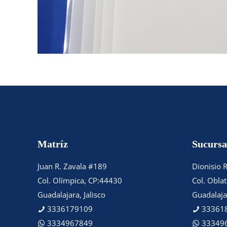
Matríz
Sucursa
Juan R. Zavala #189
Dionisio 
Col. Olímpica, CP:44430
Col. Obla
Guadalajara, Jalisco
Guadalajar
3336179109
33361
3334967849
33349