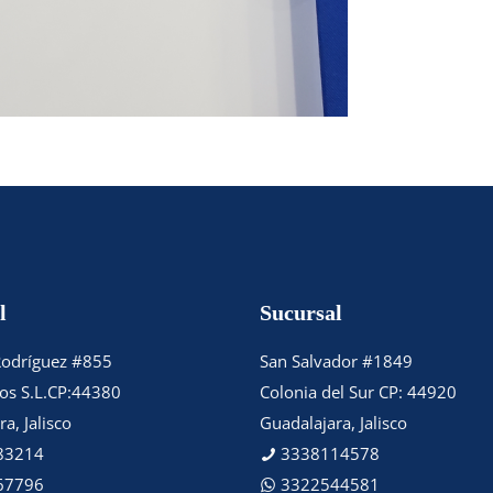
l
Sucursal
Rodríguez #855
San Salvador #1849
tos S.L.CP:44380
Colonia del Sur CP: 44920
a, Jalisco
Guadalajara, Jalisco
83214
3338114578
67796
3322544581