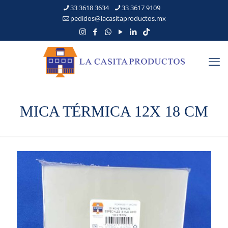
33 3618 3634
33 3617 9109
pedidos@lacasitaproductos.mx
MICA TÉRMICA 12X 18 CM