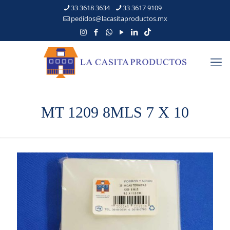
33 3618 3634
33 3617 9109
pedidos@lacasitaproductos.mx
MT 1209 8MLS 7 X 10