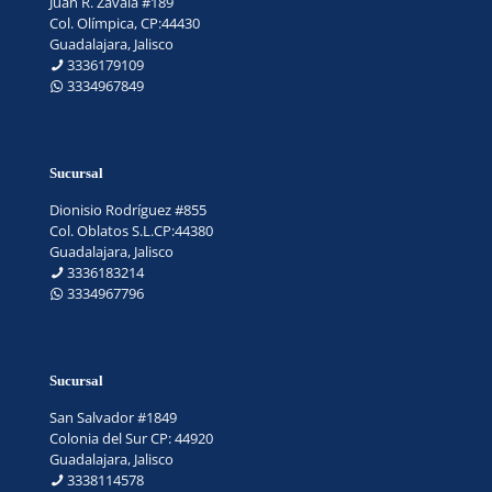
Juan R. Zavala #189
Col. Olímpica, CP:44430
Guadalajara, Jalisco
3336179109
3334967849
Sucursal
Dionisio Rodríguez #855
Col. Oblatos S.L.CP:44380
Guadalajara, Jalisco
3336183214
3334967796
Sucursal
San Salvador #1849
Colonia del Sur CP: 44920
Guadalajara, Jalisco
3338114578