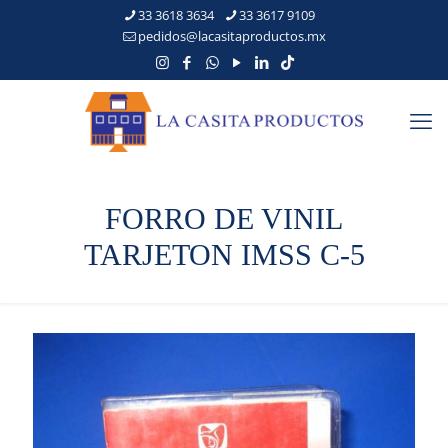
33 3618 3634
33 3617 9109
pedidos@lacasitaproductos.mx
FORRO DE VINIL
TARJETON IMSS C-5