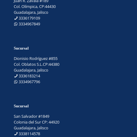
Juan R. Zavala #189
Col. Olímpica, CP:44430
Guadalajara, Jalisco
3336179109
3334967849
Sucursal
Dionisio Rodríguez #855
Col. Oblatos S.L.CP:44380
Guadalajara, Jalisco
3336183214
3334967796
Sucursal
San Salvador #1849
Colonia del Sur CP: 44920
Guadalajara, Jalisco
3338114578