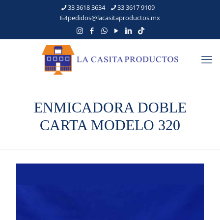
33 3618 3634
33 3617 9109
pedidos@lacasitaproductos.mx
ENMICADORA DOBLE
CARTA MODELO 320