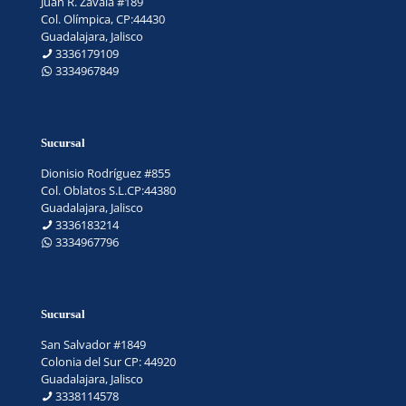
Juan R. Zavala #189
Col. Olímpica, CP:44430
Guadalajara, Jalisco
3336179109
3334967849
Sucursal
Dionisio Rodríguez #855
Col. Oblatos S.L.CP:44380
Guadalajara, Jalisco
3336183214
3334967796
Sucursal
San Salvador #1849
Colonia del Sur CP: 44920
Guadalajara, Jalisco
3338114578