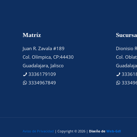
Matríz
Sucursa
Juan R. Zavala #189
Dionisio 
Col. Olímpica, CP:44430
Col. Obla
Guadalajara, Jalisco
Guadalajar
3336179109
33361
3334967849
33349
Aviso de Privacidad
| Copyright © 2026 |
Diseño de
Web-Gdl