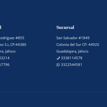
l
Sucursal
Rodríguez #855
San Salvador #1849
tos S.L.CP:44380
Colonia del Sur CP: 44920
a, Jalisco
Guadalajara, Jalisco
83214
3338114578
67796
3322544581