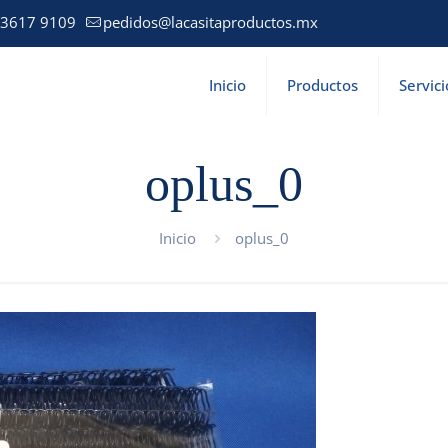
 3617 9109
pedidos@lacasitaproductos.mx
Inicio
Productos
Servici
oplus_0
Inicio
oplus_0