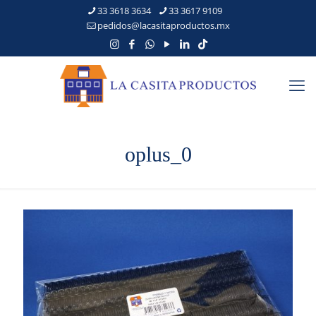
33 3618 3634
33 3617 9109
pedidos@lacasitaproductos.mx
oplus_0