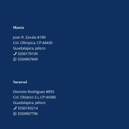
Matríz
Juan R. Zavala #189
Col. Olímpica, CP:44430
Guadalajara, Jalisco
3336179109
3334967849
Sucursal
Dionisio Rodríguez #855
Col. Oblatos S.L.CP:44380
Guadalajara, Jalisco
3336183214
3334967796