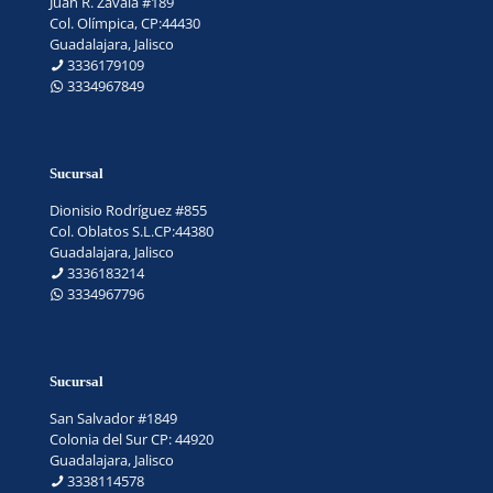
Juan R. Zavala #189
Col. Olímpica, CP:44430
Guadalajara, Jalisco
3336179109
3334967849
Sucursal
Dionisio Rodríguez #855
Col. Oblatos S.L.CP:44380
Guadalajara, Jalisco
3336183214
3334967796
Sucursal
San Salvador #1849
Colonia del Sur CP: 44920
Guadalajara, Jalisco
3338114578