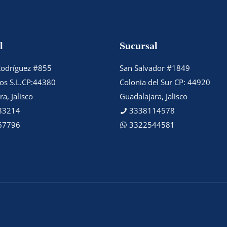
l
Sucursal
Rodríguez #855
San Salvador #1849
tos S.L.CP:44380
Colonia del Sur CP: 44920
a, Jalisco
Guadalajara, Jalisco
83214
3338114578
67796
3322544581