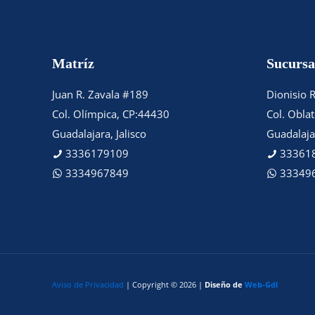
Matríz
Sucursa
Juan R. Zavala #189
Dionisio 
Col. Olímpica, CP:44430
Col. Obla
Guadalajara, Jalisco
Guadalajar
3336179109
33361
3334967849
33349
Aviso de Privacidad
| Copyright © 2026 |
Diseño de
Web-Gdl