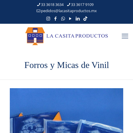
33 3618 3634
33 3617 9109
pedidos@lacasitaproductos.mx
Forros y Micas de Vinil