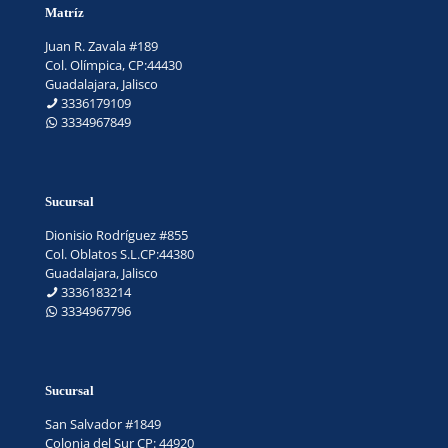
Matríz
Juan R. Zavala #189
Col. Olímpica, CP:44430
Guadalajara, Jalisco
3336179109
3334967849
Sucursal
Dionisio Rodríguez #855
Col. Oblatos S.L.CP:44380
Guadalajara, Jalisco
3336183214
3334967796
Sucursal
San Salvador #1849
Colonia del Sur CP: 44920