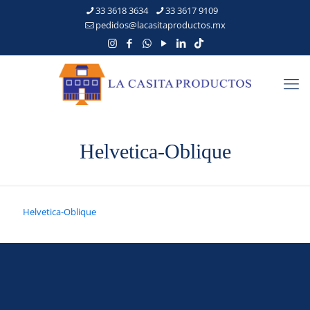
33 3618 3634
33 3617 9109
pedidos@lacasitaproductos.mx
Helvetica-Oblique
Helvetica-Oblique