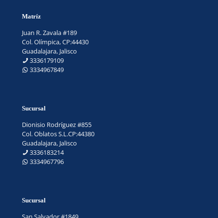
Matríz
Juan R. Zavala #189
Col. Olímpica, CP:44430
Guadalajara, Jalisco
3336179109
3334967849
Sucursal
Dionisio Rodríguez #855
Col. Oblatos S.L.CP:44380
Guadalajara, Jalisco
3336183214
3334967796
Sucursal
San Salvador #1849