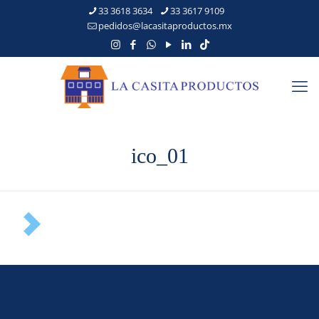
33 3618 3634
33 3617 9109
pedidos@lacasitaproductos.mx
ico_01