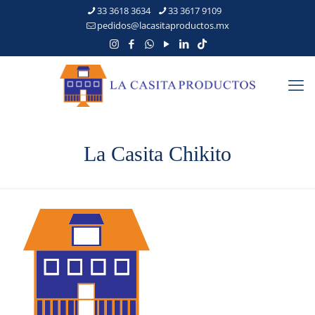
33 3618 3634
33 3617 9109
pedidos@lacasitaproductos.mx
La Casita Chikito