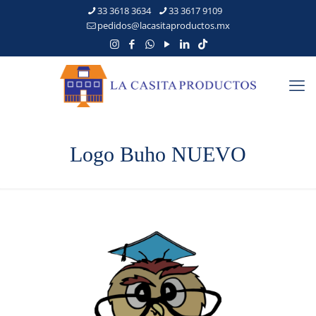
33 3618 3634
33 3617 9109
pedidos@lacasitaproductos.mx
Logo Buho NUEVO