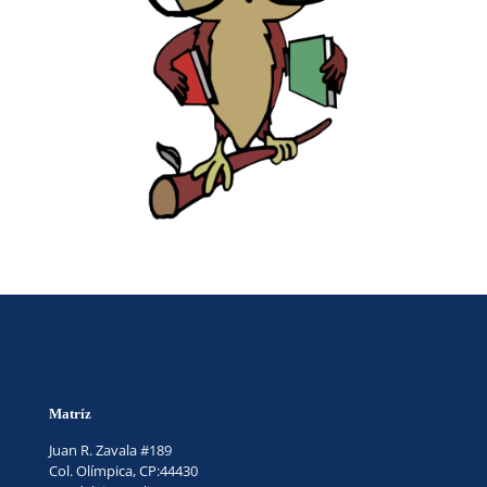
Matríz
Juan R. Zavala #189
Col. Olímpica, CP:44430