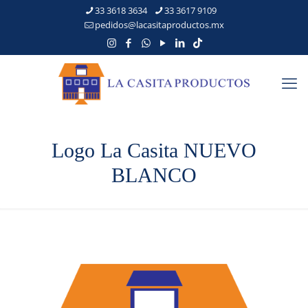
33 3618 3634
33 3617 9109
pedidos@lacasitaproductos.mx
Logo La Casita NUEVO
BLANCO