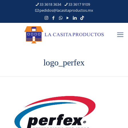
33 3618 3634
33 3617 9109
pedidos@lacasitaproductos.mx
logo_perfex