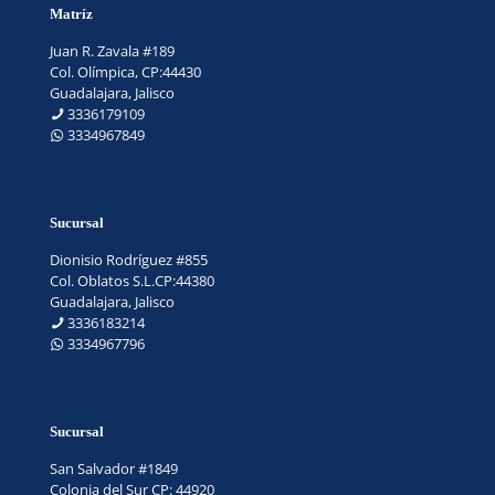
Matríz
Juan R. Zavala #189
Col. Olímpica, CP:44430
Guadalajara, Jalisco
3336179109
3334967849
Sucursal
Dionisio Rodríguez #855
Col. Oblatos S.L.CP:44380
Guadalajara, Jalisco
3336183214
3334967796
Sucursal
San Salvador #1849
Colonia del Sur CP: 44920