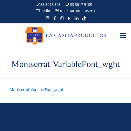
33 3618 3634
33 3617 9109
pedidos@lacasitaproductos.mx
Montserrat-VariableFont_wght
Montserrat-VariableFont_wght