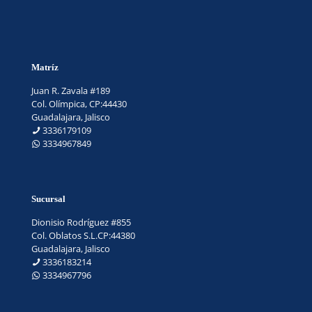
Matríz
Juan R. Zavala #189
Col. Olímpica, CP:44430
Guadalajara, Jalisco
3336179109
3334967849
Sucursal
Dionisio Rodríguez #855
Col. Oblatos S.L.CP:44380
Guadalajara, Jalisco
3336183214
3334967796