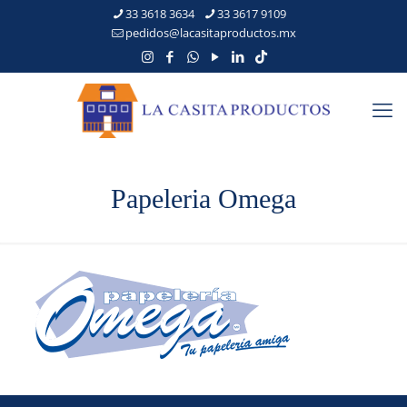
33 3618 3634
33 3617 9109
pedidos@lacasitaproductos.mx
Papeleria Omega