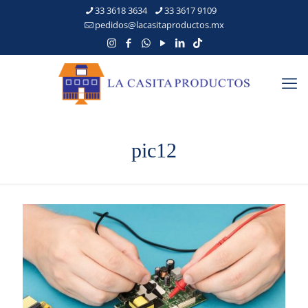
33 3618 3634
33 3617 9109
pedidos@lacasitaproductos.mx
pic12