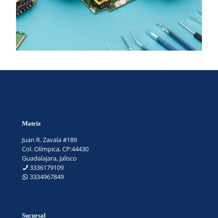
Matríz
Juan R. Zavala #189
Col. Olímpica, CP:44430
Guadalajara, Jalisco
3336179109
3334967849
Sucursal