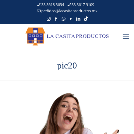
33 3618 3634
33 3617 9109
pedidos@lacasitaproductos.mx
pic20