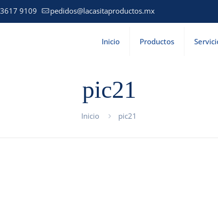
 3617 9109
pedidos@lacasitaproductos.mx
Inicio
Productos
Servici
pic21
Inicio
pic21