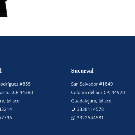
l
Sucursal
Rodríguez #855
San Salvador #1849
tos S.L.CP:44380
Colonia del Sur CP: 44920
a, Jalisco
Guadalajara, Jalisco
83214
3338114578
67796
3322544581