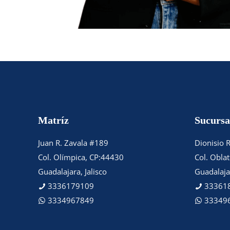
Matríz
Sucursa
Juan R. Zavala #189
Dionisio 
Col. Olímpica, CP:44430
Col. Obla
Guadalajara, Jalisco
Guadalajar
3336179109
33361
3334967849
33349