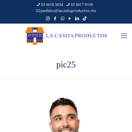
33 3618 3634
33 3617 9109
pedidos@lacasitaproductos.mx
pic25