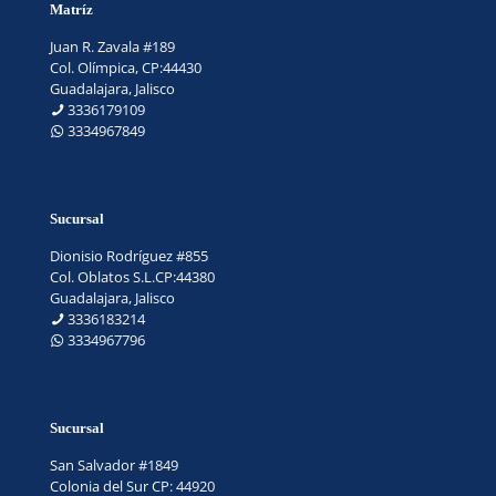
Matríz
Juan R. Zavala #189
Col. Olímpica, CP:44430
Guadalajara, Jalisco
3336179109
3334967849
Sucursal
Dionisio Rodríguez #855
Col. Oblatos S.L.CP:44380
Guadalajara, Jalisco
3336183214
3334967796
Sucursal
San Salvador #1849
Colonia del Sur CP: 44920