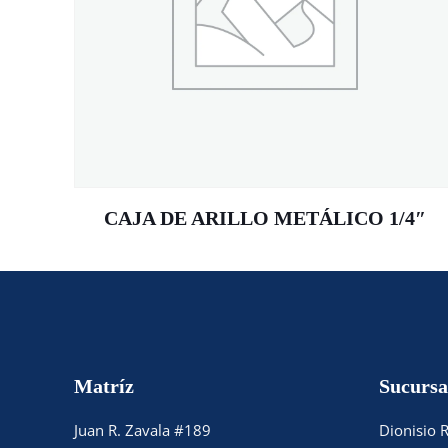
CAJA DE ARILLO METÁLICO 1/4″
Matríz
Sucursa
Juan R. Zavala #189
Dionisio 