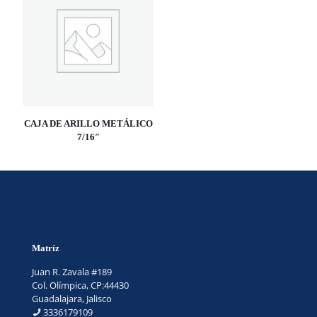
CAJA DE ARILLO METÁLICO
7/16″
Matríz
Juan R. Zavala #189
Col. Olímpica, CP:44430
Guadalajara, Jalisco
3336179109