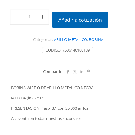
BOBINA
DE
Añadir a cotización
ARILLO
METÁLICO
7/16"
Categorías:
ARILLO METALICO
,
BOBINA
cantidad
CODIGO:
7506140100189
Compartir
BOBINA WIRE-O DE ARILLO METÁLICO NEGRA.
MEDIDA (in): 7/16″.
PRESENTACIÓN: Paso 3:1 con 35,000 arillos.
A la venta en todas nuestras sucursales.