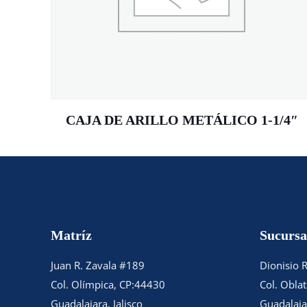
CAJA DE ARILLO METÁLICO 1-1/4″
Matríz
Sucursa
Juan R. Zavala #189
Dionisio 
Col. Olímpica, CP:44430
Col. Obla
Guadalajara, Jalisco
Guadalajar