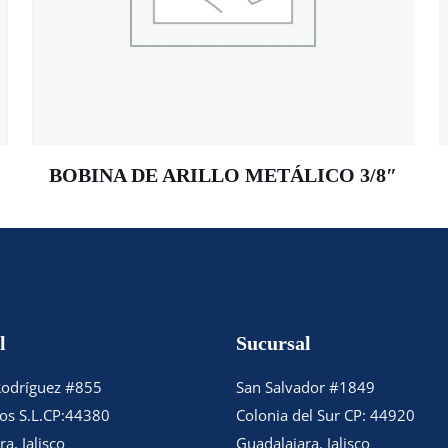
BOBINA DE ARILLO METÁLICO 3/8″
l
Sucursal
Rodríguez #855
San Salvador #1849
tos S.L.CP:44380
Colonia del Sur CP: 44920
a, Jalisco
Guadalajara, Jalisco