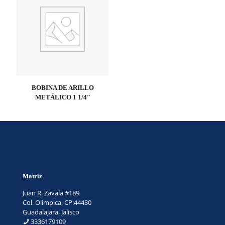
BOBINA DE ARILLO
METÁLICO 1 1/4″
Matríz
Juan R. Zavala #189
Col. Olímpica, CP:44430
Guadalajara, Jalisco
3336179109