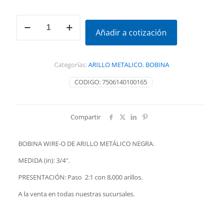
BOBINA
DE
Añadir a cotización
ARILLO
METÁLICO
3/4"
Categorías:
ARILLO METALICO
,
BOBINA
cantidad
CODIGO:
7506140100165
Compartir
BOBINA WIRE-O DE ARILLO METÁLICO NEGRA.
MEDIDA (in): 3/4″.
PRESENTACIÓN: Paso 2:1 con 8,000 arillos.
A la venta en todas nuestras sucursales.