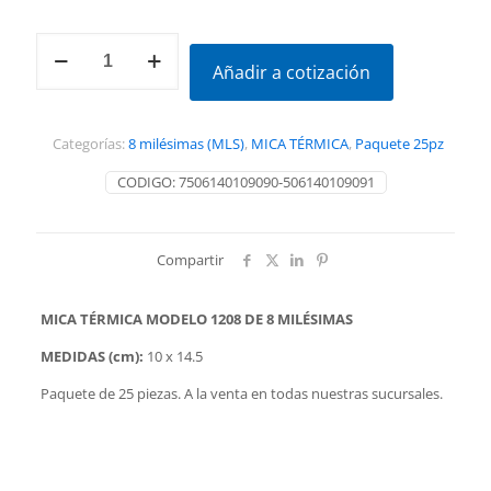
MICA
TÉRMICA
Añadir a cotización
1208
10
x
Categorías:
8 milésimas (MLS)
,
MICA TÉRMICA
,
Paquete 25pz
14.5
(25pz)
CODIGO:
7506140109090-506140109091
cantidad
Compartir
MICA TÉRMICA MODELO 1208 DE 8 MILÉSIMAS
MEDIDAS (cm):
10 x 14.5
Paquete de 25 piezas. A la venta en todas nuestras sucursales.