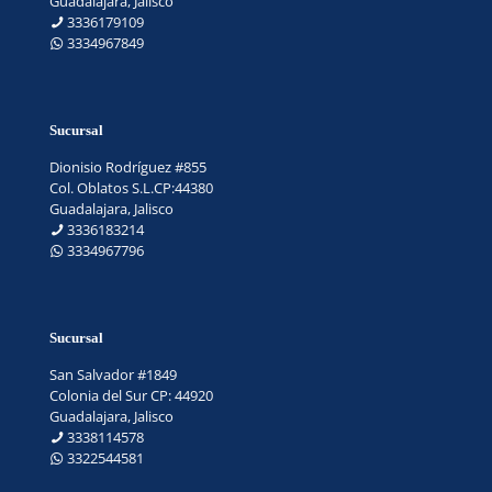
Guadalajara, Jalisco
3336179109
3334967849
Sucursal
Dionisio Rodríguez #855
Col. Oblatos S.L.CP:44380
Guadalajara, Jalisco
3336183214
3334967796
Sucursal
San Salvador #1849
Colonia del Sur CP: 44920
Guadalajara, Jalisco
3338114578
3322544581