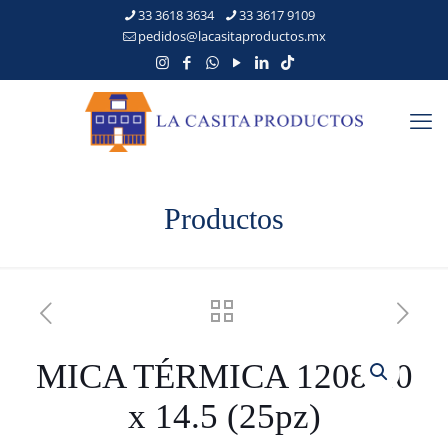
33 3618 3634
33 3617 9109
pedidos@lacasitaproductos.mx
Productos
MICA TÉRMICA 1208 10
x 14.5 (25pz)