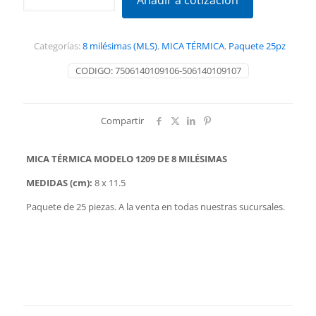
Añadir a cotización
1209
8
x
Categorías:
8 milésimas (MLS)
,
MICA TÉRMICA
,
Paquete 25pz
11.5
(25pz)
CODIGO:
7506140109106-506140109107
cantidad
Compartir
MICA TÉRMICA MODELO 1209 DE 8 MILÉSIMAS
MEDIDAS (cm):
8 x 11.5
Paquete de 25 piezas. A la venta en todas nuestras sucursales.