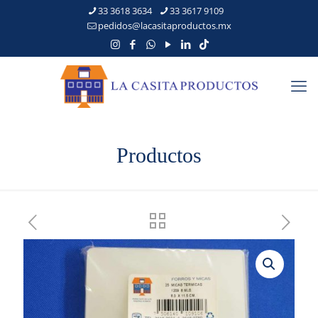
33 3618 3634
33 3617 9109
pedidos@lacasitaproductos.mx
Productos