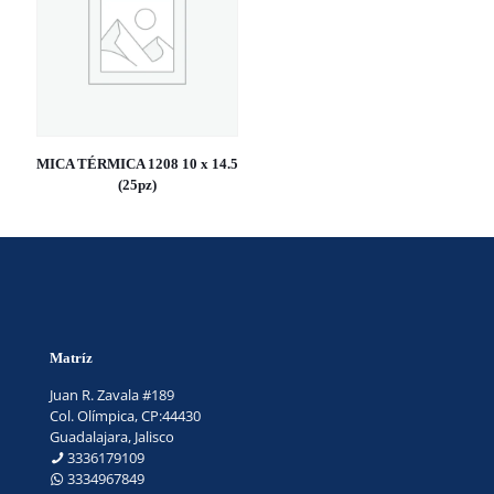
MICA TÉRMICA 1208 10 x 14.5
(25pz)
Matríz
Juan R. Zavala #189
Col. Olímpica, CP:44430
Guadalajara, Jalisco
3336179109
3334967849