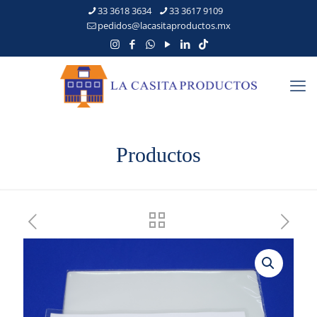
33 3618 3634
33 3617 9109
pedidos@lacasitaproductos.mx
Productos