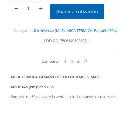
MICA
TÉRMICA
Añadir a cotización
TAMAÑO
OFICIO
8MLS
Categorías:
8 milésimas (MLS)
,
MICA TÉRMICA
,
Paquete 50pz
(50pz)
cantidad
CODIGO:
7506140109137
Compartir
MICA TÉRMICA TAMAÑO OFICIO DE 8 MILÉSIMAS
MEDIDAS (cm):
22.5 x 35
Paquete de 50 piezas. A la venta en todas nuestras sucursales.