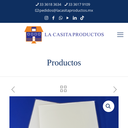
33 3618 3634
33 3617 9109
pedidos@lacasitaproductos.mx
Productos