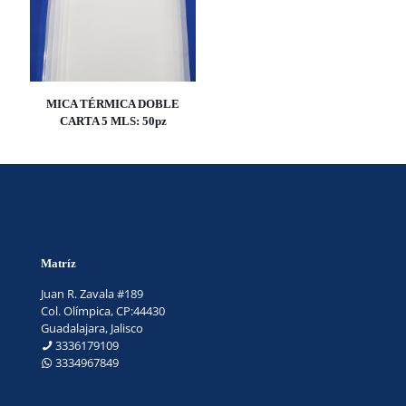
MICA TÉRMICA DOBLE
CARTA 5 MLS: 50pz
Matríz
Juan R. Zavala #189
Col. Olímpica, CP:44430
Guadalajara, Jalisco
3336179109
3334967849