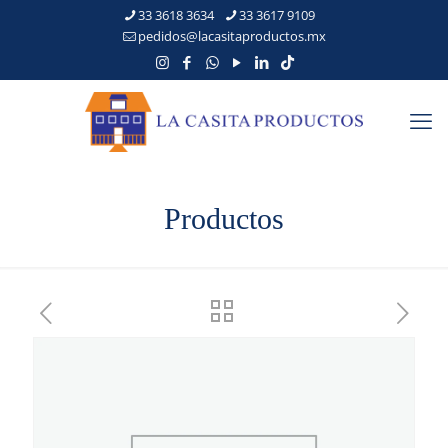
33 3618 3634
33 3617 9109
pedidos@lacasitaproductos.mx
Productos