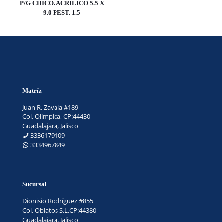
P/G CHICO. ACRILICO 5.5 X
9.0 PEST. 1.5
Matríz
Juan R. Zavala #189
Col. Olímpica, CP:44430
Guadalajara, Jalisco
3336179109
3334967849
Sucursal
Dionisio Rodríguez #855
Col. Oblatos S.L.CP:44380
Guadalajara, Jalisco