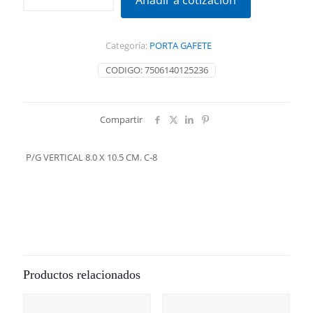
Añadir a cotización
8.0
X
10.5
Categoría:
PORTA GAFETE
CM.
C-
CODIGO:
7506140125236
8
cantidad
Compartir
P/G VERTICAL 8.0 X 10.5 CM. C-8
Productos relacionados