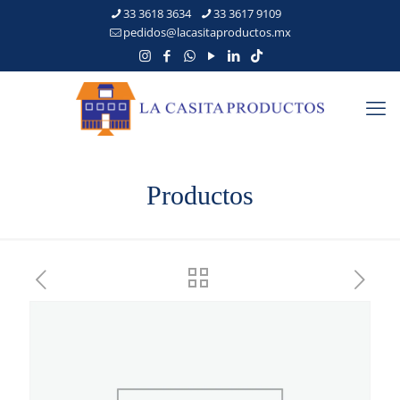
33 3618 3634
33 3617 9109
pedidos@lacasitaproductos.mx
Productos