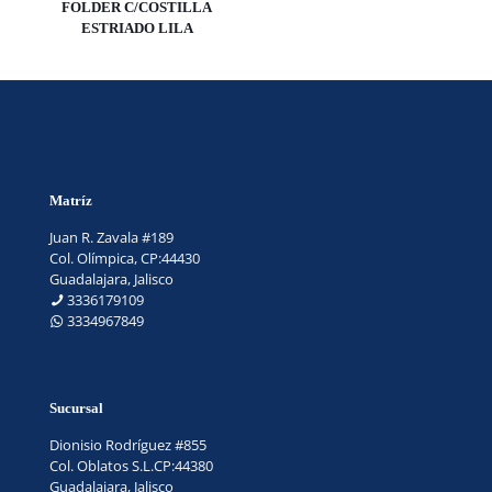
FOLDER C/COSTILLA
ESTRIADO LILA
Matríz
Juan R. Zavala #189
Col. Olímpica, CP:44430
Guadalajara, Jalisco
3336179109
3334967849
Sucursal
Dionisio Rodríguez #855
Col. Oblatos S.L.CP:44380
Guadalajara, Jalisco