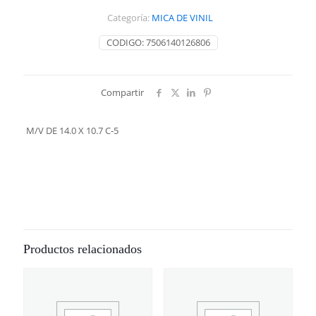
10.7
Categoría:
MICA DE VINIL
C-
5
CODIGO:
7506140126806
cantidad
Compartir
M/V DE 14.0 X 10.7 C-5
Productos relacionados