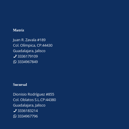
Matríz
Juan R. Zavala #189
Col. Olímpica, CP:44430
Guadalajara, Jalisco
3336179109
3334967849
Sucursal
Dionisio Rodríguez #855
Col. Oblatos S.L.CP:44380
Guadalajara, Jalisco
3336183214
3334967796