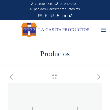
33 3618 3634
33 3617 9109
pedidos@lacasitaproductos.mx
Productos