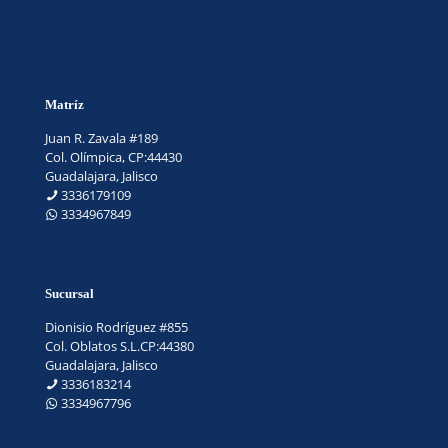
Matríz
Juan R. Zavala #189
Col. Olímpica, CP:44430
Guadalajara, Jalisco
3336179109
3334967849
Sucursal
Dionisio Rodríguez #855
Col. Oblatos S.L.CP:44380
Guadalajara, Jalisco
3336183214
3334967796