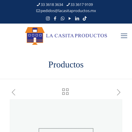
33 3618 3634
33 3617 9109
pedidos@lacasitaproductos.mx
Productos