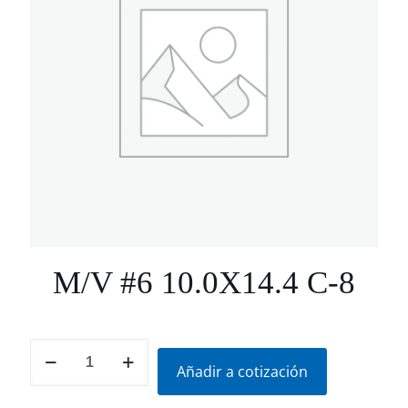
M/V #6 10.0X14.4 C-8
M/V
#6
Añadir a cotización
10.0X14.4
C-