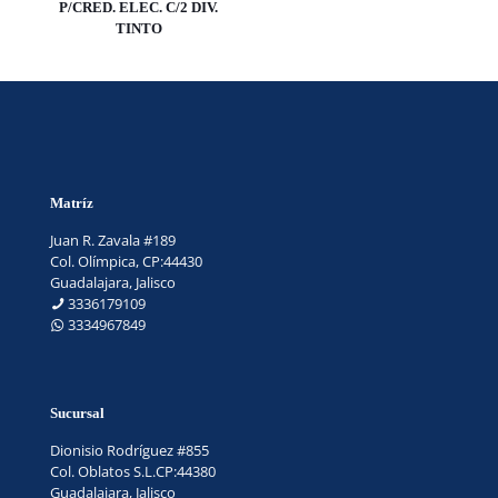
P/CRED. ELEC. C/2 DIV.
TINTO
Matríz
Juan R. Zavala #189
Col. Olímpica, CP:44430
Guadalajara, Jalisco
3336179109
3334967849
Sucursal
Dionisio Rodríguez #855
Col. Oblatos S.L.CP:44380
Guadalajara, Jalisco