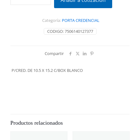
Añadir a cotización
10.5
X
15.2
Categoría:
PORTA CREDENCIAL
C/BOX
BLANCO
CODIGO:
7506140127377
cantidad
Compartir
P/CRED. DE 10.5 X 15.2 C/BOX BLANCO
Productos relacionados