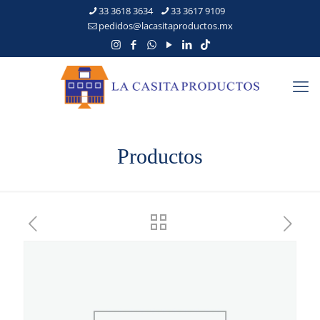
33 3618 3634
33 3617 9109
pedidos@lacasitaproductos.mx
Productos